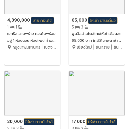
4,390,000
65,000
ขาย
คอนโด
ให้เช่า
บ้านเดี่ยว
1
1
5
3
เมทริส ลาดพร้าว คอนโดพร้อม
พูลวิลล่าสไตล์ไทยให้เช่าเดือนละ
อยู่ 1 ห้องนอน ห้องใหญ่ ทำเล
65,000 บาท ใกล้มีโชคพลาซ่า
กรุงเทพมหานคร | เขตจตุจักร | จอมพล
เชียงใหม่ | สันทราย | สันทรายน้อย
ลาดพร้าวตอนต้น
No.5H171
#ใกล้Interchange เริ่ม 4.39
ลบ.* ฟรีค่าใช้จ่ายวันโอน*
20,000
17,000
ให้เช่า
ทาวน์เฮ้าส์
ให้เช่า
ทาวน์เฮ้าส์
3
3
3
3