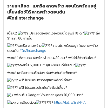
รายละเอียด : เมทริส ลาดพร้าว คอนโดพร้อมอยู่
เลี้ยงสัตว์ได้ ลาดพร้าวตอนต้น
#ใกล้Interchange
เบิ้ลX2
โปรแรงต้องจัด..จองวันนี้ อยู่ฟรี 18 ด.*
ถึง
31 ส.ค. 66 เท่านั้น
เมทริส ลาดพร้าว
คอนโดพร้อมอยู่ ทำเลลาดพร้าว
ตอนต้น
#ใกล้Interchange
พิเศษ! 1 ห้องนอน ห้องใหญ่ เริ่ม 4.39 ลบ.* ฟรีค่าใช้จ่ายวันโอน*
จองเริ่ม 5,000 บ.* กู้ไม่ผ่านยินดีคืนเงิน*
พิเศษ! เอาใจสายคนรักน้อง รับเพิ่มทันที แพ็กเกจ*
ฟรี! โปรแกรมตรวจสุขภาพสัตว์เลี้ยง*
ฟรี! โปรแกรมประกันภัยสัตว์เลี้ยง*
พร้อมรับ Gadget Voucher มูลค่า 10,000 บาท*
ลงทะเบียนด่วน
https://bit.ly/3raNFiA