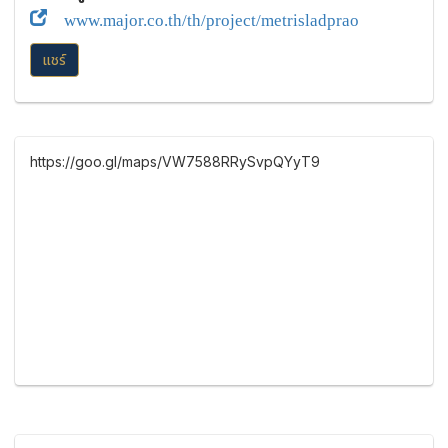
www.major.co.th/th/project/metrisladprao
แชร์
https://goo.gl/maps/VW7588RRySvpQYyT9