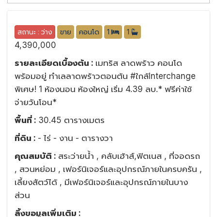
สถานะ : ว่าง
ขาย
คอนโด
1
1
4,390,000
รายละเอียดเบื้องต้น :
เมทริส ลาดพร้าว คอนโด
พร้อมอยู่ ทำเลลาดพร้าวตอนต้น #ใกล้Interchange
พิเศษ! 1 ห้องนอน ห้องใหญ่ เริ่ม 4.39 ลบ.* ฟรีค่าใช้
จ่ายวันโอน*
พื้นที่ :
30.45 ตารางเมตร
ที่ดิน :
- ไร่ - งาน - ตารางวา
คุณสมบัติ :
สระว่ายน้ำ , คลับเฮ้าส์,ฟิตเนส , ที่จอดรถ
, สวนหย่อม , เฟอร์นิเจอร์และอุปกรณ์ภายในครบครัน ,
เลี้ยงสัตว์ได้ , มีเฟอร์นิเจอร์และอุปกรณ์ภายในบาง
ส่วน
ลิ้งขอมูลเพิ่มเติม :