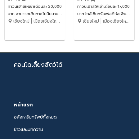
ทาวน์เฮ้าส์ให้เช่าเดือนละ 20,000
ทาวน์เฮ้าส์ให้เช่าเดือนละ 17,000
บาท สามารถเดินทางไปนิมมานฯ
บาท ใกล้เซ็นทรัลเฟสติวัลเพียง
เชียงใหม่ | เมืองเชียงใหม่ | สุเทพ
เชียงใหม่ | เมืองเชียงใหม่ | ท่าศาลา
ได้สบายมาก No.1H188
10 นาที No.7H104
คอนโดเลี้ยงสัตว์ได้
หน้าแรก
อสังหาริมทรัพย์ทั้งหมด
ข่าวและบทความ