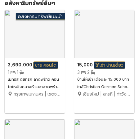
อสังหาริมทรัพย์อื่นๆ
อสังหาริมทรัพย์แนะนำ
3,690,000
15,000
ขาย
คอนโด
ให้เช่า
บ้านเดี่ยว
1
1
3
2
เมทริส ดิสทริค ลาดพร้าว คอน
บ้านให้เช่า เดือนละ 15,000 บาท
โดใหม่ใจกลางห้าแยกลาดพร้าว
ใกล้Christian German School
กรุงเทพมหานคร | เขตจตุจักร | จอมพล
เชียงใหม่ | สารภี | ท่าวังตาล
เลี้ยงสัตว์ได้
Chiang Mai No.15H163