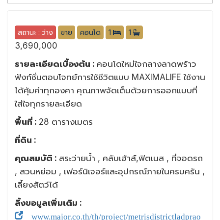
สถานะ : ว่าง
ขาย
คอนโด
1
1
3,690,000
รายละเอียดเบื้องต้น :
คอนโดใหม่ใจกลางลาดพร้าว
ฟังก์ชั่นตอบโจทย์การใช้ชีวิตแบบ MAXIMALIFE ใช้งาน
ได้คุ้มค่าทุกองศา คุณภาพจัดเต็มด้วยการออกแบบที่
ใส่ใจทุกรายละเอียด
พื้นที่ :
28 ตารางเมตร
ที่ดิน :
คุณสมบัติ :
สระว่ายน้ำ , คลับเฮ้าส์,ฟิตเนส , ที่จอดรถ
, สวนหย่อม , เฟอร์นิเจอร์และอุปกรณ์ภายในครบครัน ,
เลี้ยงสัตว์ได้
ลิ้งขอมูลเพิ่มเติม :
www.major.co.th/th/project/metrisdistrictladprao