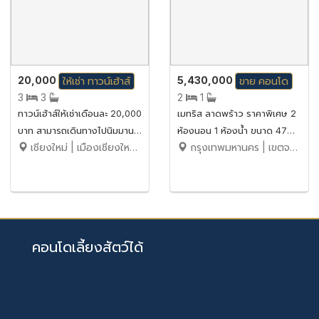
20,000
5,430,000
ให้เช่า
ทาวน์เฮ้าส์
ขาย
คอนโด
3
3
2
1
ทาวน์เฮ้าส์ให้เช่าเดือนละ 20,000
เมทริส ลาดพร้าว ราคาพิเศษ 2
บาท สามารถเดินทางไปนิมมานฯ
ห้องนอน 1 ห้องน้ำ ขนาด 47
เชียงใหม่ | เมืองเชียงใหม่ | สุเทพ
กรุงเทพมหานคร | เขตจตุจักร | จอมพล
ได้สบายมาก No.1H188
ตร.ม.
คอนโดเลี้ยงสัตว์ได้