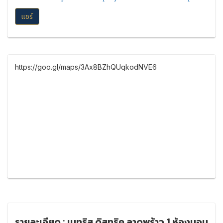
แชร์
https://goo.gl/maps/3Ax8BZhQUqkodNVE6
รายละเอียด : เมทริส ดิสทริค ลาดพร้าว 1 ห้องนอน