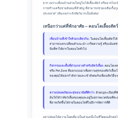
ยาก เพราะเพื่อนบ้านส่วนใหญ่ไม่ได้เลี้ยงสัตว์ หรืออา
การสร้างเครือข่ายสังคมที่สำคัญ ที่สามารถช่วยเหลือเกื้อกูล
ประหลาด" เพียงเพราะรักสัตว์มากเป็นพิเศษ!
เหนือกว่าแค่ที่พักอาศัย – คอนโดเลี้ยงสัต
ในคอนโดเลี้ยงสัตว์ได้
เพื่อนบ้านที่เข้าใจหัวอกเดียวกัน:
สามารถแลกเปลี่ยนคำแนะนำ เกร็ดความรู้ หรือแม้แต่ช่วยด
ปันที่หาได้ยากในคอนโดทั่วไป
คอนโดเหล่าน
กิจกรรมและพื้นที่ส่วนกลางสำหรับสัตว์เลี้ยง:
หรือ Pet Zone ที่ออกแบบมาเพื่อความสุขของสัตว์เลี้ยงโด
ของคุณได้ออกกำลังกายและเข้าสังคมกับเพื่อนสัตว์อื่นๆ
ด้วยกฎระเบียบที่ช
ความปลอดภัยและสุขอนามัยที่ดีกว่า:
มั่นใจได้ว่าสัตว์เลี้ยงของคุณจะอยู่ในสภาพแวดล้อมที
ที่อาจเกิดขึ้นได้ง่ายในคอนโดที่ไม่มีการจัดการที่ดี
อย่าปล่อยให้ความโดดเดี่ยวเป็นส่วนหนึ่งในชีวิตคุณอีกต่อไป