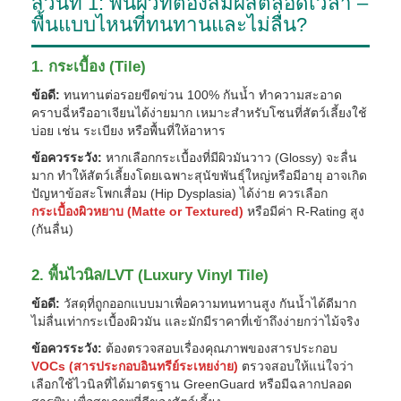
ส่วนที่ 1: พื้นผิวที่ต้องสัมผัสตลอดเวลา –
พื้นแบบไหนที่ทนทานและไม่ลื่น?
1. กระเบื้อง (Tile)
ข้อดี:
ทนทานต่อรอยขีดข่วน 100% กันน้ำ ทำความสะอาด
คราบฉี่หรืออาเจียนได้ง่ายมาก เหมาะสำหรับโซนที่สัตว์เลี้ยงใช้
บ่อย เช่น ระเบียง หรือพื้นที่ให้อาหาร
ข้อควรระวัง:
หากเลือกกระเบื้องที่มีผิวมันวาว (Glossy) จะลื่น
มาก ทำให้สัตว์เลี้ยงโดยเฉพาะสุนัขพันธุ์ใหญ่หรือมีอายุ อาจเกิด
ปัญหาข้อสะโพกเสื่อม (Hip Dysplasia) ได้ง่าย ควรเลือก
กระเบื้องผิวหยาบ (Matte or Textured)
หรือมีค่า R-Rating สูง
(กันลื่น)
2. พื้นไวนิล/LVT (Luxury Vinyl Tile)
ข้อดี:
วัสดุที่ถูกออกแบบมาเพื่อความทนทานสูง กันน้ำได้ดีมาก
ไม่ลื่นเท่ากระเบื้องผิวมัน และมักมีราคาที่เข้าถึงง่ายกว่าไม้จริง
ข้อควรระวัง:
ต้องตรวจสอบเรื่องคุณภาพของสารประกอบ
VOCs (สารประกอบอินทรีย์ระเหยง่าย)
ตรวจสอบให้แน่ใจว่า
เลือกใช้ไวนิลที่ได้มาตรฐาน GreenGuard หรือมีฉลากปลอด