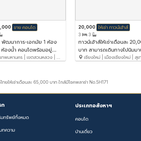
0,000
20,000
ขาย
คอนโด
ให้เช่า
ทาวน์เฮ้าส์
3
3
ส พัฒนาการ-เอกมัย 1 ห้อง
ทาวน์เฮ้าส์ให้เช่าเดือนละ 20,
 ห้องน้ำ คอนโดพร้อมอยู่
บาท สามารถเดินทางไปนิมมา
สัตว์ได้ เพียง 5 นาที ถึง
ทพมหานคร | เขตสวนหลวง | สวนหลวง
สบายมาก No.1H188
เชียงใหม่ | เมืองเชียงใหม่ | สุ
ย – ทองหล่อ*
์ไทยให้เช่าเดือนละ 65,000 บาท ใกล้มีโชคพลาซ่า No.5H171
รก
ประเภทอสังหาฯ
ิมทรัพย์ทั้งหมด
คอนโด
ะบทความ
บ้านเดี่ยว