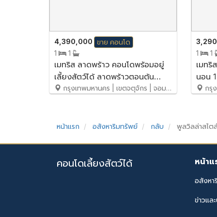
4,390,000
3,29
ขาย
คอนโด
1
1
1
1
เมทริส ลาดพร้าว คอนโดพร้อมอยู่
เมทริ
เลี้ยงสัตว์ได้ ลาดพร้าวตอนต้น
นอน 1
#ใกล้Interchange
กรุงเทพมหานคร | เขตจตุจักร | จอมพล
เลี้ยง
กรุงเ
เอกมั
หน้าแรก
อสังหาริมทรัพย์
กลับ
พูลวิลล่าสไตล
หน้าแ
คอนโดเลี้ยงสัตว์ได้
อสังหาร
ข่าวแล