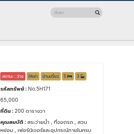
ลาซ่า No.5H171
สถานะ : ว่าง
ให้เช่า
บ้านเดี่ยว
5
3
รหัสทรัพย์ :
No.5H171
65,000
ที่ดิน :
200 ตารางวา
คุณสมบัติ :
สระว่ายน้ำ , ที่จอดรถ , สวน
หย่อม , เฟอร์นิเจอร์และอุปกรณ์ภายในครบ