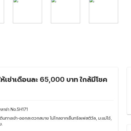
ให้เช่าเดือนละ 65,000 บาท ใกล้มีโชค
พลาซ่า No.5H171
ว. เดินทางเข้า-ออกสะดวกสบาย ไม่ไกลจากเซ็นทรัลเฟสติวัล, ม.แม่โจ้,
ย.