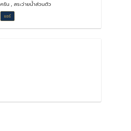
ครัน , สระว่ายน้ำส่วนตัว
แชร์