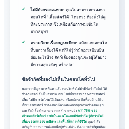
✔
ไม่มีตัวกรองเฉพาะ:
คุณไม่สามารถกรองหา
คอนโดที่ "เลี้ยงสัตว์ได้" โดยตรง ต้องนั่งไล่ดู
ทีละประกาศ ซึ่งเหมือนกับการงมเข็มใน
มหาสมุทร
✔
ความกังวลเรื่องกฎระเบียบ:
แม้จะเจอคอนโด
ที่บอกว่าเลี้ยงได้ แต่ก็ไม่รู้ว่ามีกฎระเบียบยิบ
ย่อยอะไรบ้าง สัตว์เลี้ยงของคุณจะอยู่ได้อย่าง
มีความสุขจริงๆ หรือเปล่า
ข้อจำกัดที่มองไม่เห็นในคอนโดทั่วไป
นอกจากปัญหาการค้นหาแล้ว คอนโดทั่วไปมักมีข้อจำกัดที่ทำให้
ชีวิตกับสัตว์เลี้ยงไม่ราบรื่น เช่น ไม่มีพื้นที่ส่วนกลางสำหรับสัตว์
เลี้ยง ไม่มีการจัดโซนให้เดินเล่น หรือแม้กระทั่งเพื่อนบ้านที่ไม่
เป็นมิตรกับสัตว์ ซึ่งสิ่งเหล่านี้ล้วนส่งผลต่อคุณภาพชีวิตของคุณ
และสัตว์เลี้ยงโดยตรง จากผลสำรวจพบว่า
กว่า 75% ของ
เจ้าของสัตว์เลี้ยงที่อาศัยในคอนโดแบบมีข้อจำกัด รู้สึกว่าสัตว์
เลี้ยงของตนเองขาดอิสระและพื้นที่ในการใช้ชีวิต
คุณกำลัง
เผชิญกับสถานการณ์แบบนี้อยู่หรือเปล่า? ถึงเวลาแล้วที่คุณต้อง