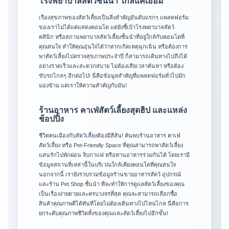
โรงพยาบาลสัตว์ชั้นนำ ใกล้แค่เอื้อม
เรื่องสุขภาพของสัตว์เลี้ยงเป็นสิ่งสำคัญอันดับแรกๆ แพลตฟอร์ม
ของเราไม่ได้แค่แสดงคอนโด แต่ยังชี้เป้าโรงพยาบาลสัตว์
คลินิก หรือสถานพยาบาลสัตว์เลี้ยงชั้นนำที่อยู่ใกล้กับคอนโดที่
คุณสนใจ ทำให้คุณอุ่นใจได้ว่าหากเกิดเหตุฉุกเฉิน หรือต้องการ
พาสัตว์เลี้ยงไปตรวจสุขภาพประจำปี ก็สามารถเดินทางไปถึงได้
อย่างรวดเร็วและสะดวกสบาย ไม่ต้องเสียเวลาค้นหา หรือต้อง
ขับรถไกลๆ อีกต่อไป! นี่คือข้อมูลสำคัญที่แพลตฟอร์มทั่วไปมัก
มองข้าม แต่เราให้ความสำคัญกับมัน!
ร้านอาหาร คาเฟ่สัตว์เลี้ยงสุดฮิป และแหล่ง
ช้อปปิ้ง
ชีวิตคนเมืองกับสัตว์เลี้ยงต้องมีสีสัน! ค้นพบร้านอาหาร คาเฟ่
สัตว์เลี้ยง หรือ Pet-Friendly Space ที่คุณสามารถพาสัตว์เลี้ยง
แสนรักไปพักผ่อน จิบกาแฟ หรือทานอาหารร่วมกันได้ โดยเรามี
ข้อมูลสถานที่เหล่านี้ในบริเวณใกล้เคียงคอนโดที่คุณสนใจ
นอกจากนี้ เรายังรวบรวมข้อมูลร้านขายอาหารสัตว์ อุปกรณ์
และร้าน Pet Shop ชั้นนำ ที่จะทำให้การดูแลสัตว์เลี้ยงของคุณ
เป็นเรื่องง่ายดายและครบวงจรที่สุด คุณจะสามารถเลือกซื้อ
สินค้าคุณภาพดีได้ทันทีโดยไม่ต้องเดินทางไปไหนไกล นี่คือการ
ยกระดับคุณภาพชีวิตทั้งของคุณและสัตว์เลี้ยงไปอีกขั้น!