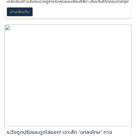
เคล็ดลับสร้างสังคมน่าอยู่สำหรับคุณและเพื่อนซี้สี่ขา เติมเต็มชีวิตคอนโดมีสุข!
อ่านเพิ่มเติม
ระวังถูกปรับและถูกไล่ออก! เจาะลึก 'บทลงโทษ' ทาง