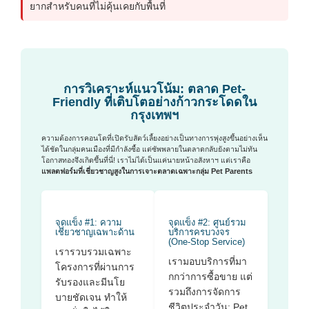
ยากสำหรับคนที่ไม่คุ้นเคยกับพื้นที่
การวิเคราะห์แนวโน้ม: ตลาด Pet-
Friendly ที่เติบโตอย่างก้าวกระโดดใน
กรุงเทพฯ
ความต้องการคอนโดที่เปิดรับสัตว์เลี้ยงอย่างเป็นทางการพุ่งสูงขึ้นอย่างเห็น
ได้ชัดในกลุ่มคนเมืองที่มีกำลังซื้อ แต่ซัพพลายในตลาดกลับยังตามไม่ทัน
โอกาสทองจึงเกิดขึ้นที่นี่! เราไม่ได้เป็นแค่นายหน้าอสังหาฯ แต่เราคือ
แพลตฟอร์มที่เชี่ยวชาญสูงในการเจาะตลาดเฉพาะกลุ่ม Pet Parents
จุดแข็ง #1: ความ
จุดแข็ง #2: ศูนย์รวม
เชี่ยวชาญเฉพาะด้าน
บริการครบวงจร
(One-Stop Service)
เรารวบรวมเฉพาะ
เรามอบบริการที่มา
โครงการที่ผ่านการ
กกว่าการซื้อขาย แต่
รับรองและมีนโย
รวมถึงการจัดการ
บายชัดเจน ทำให้
ชีวิตประจำวัน: Pet